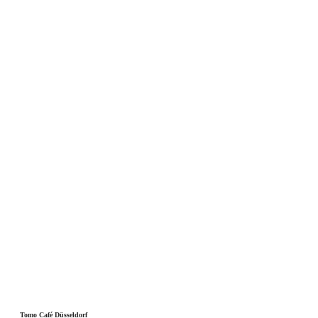
Tomo Café Düsseldorf