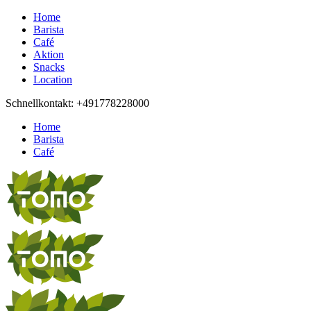
Home
Barista
Café
Aktion
Snacks
Location
Schnellkontakt: +491778228000
Home
Barista
Café